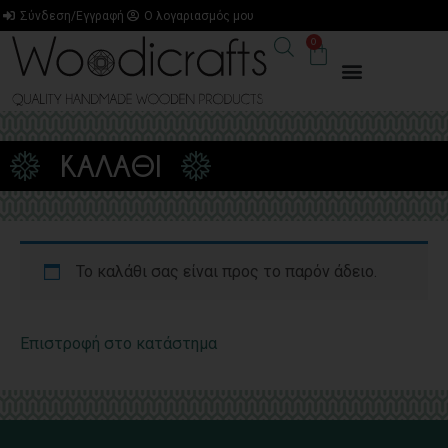
Σύνδεση/Εγγραφή
Ο λογαριασμός μου
0
Καλάθι
ΚΑΛΆΘΙ
Το καλάθι σας είναι προς το παρόν άδειο.
Επιστροφή στο κατάστημα