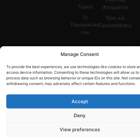
Ταμείο
Απορρήτου
Οι
Όροι και
Παραγγελίες
Προϋποθέσεις
σου
Copyright © 2021
Manage Consent
Woodicrafts |
Developed by
-
To provide the best experiences, we use technologies like cookies to store a
Tetteris Michalis
access device information. Consenting to these technologies will allow us to
process data such as browsing behavior or unique IDs on this site. Not conse
withdrawing consent, may adversely affect certain features and functions.
Accept
Deny
View preferences