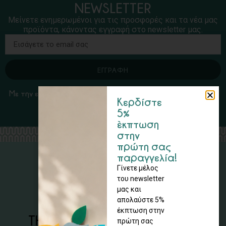
NEWSLETTER
Μείνετε ενημερωμένοι για τις προσφορές και τα νέα μας
προϊόντα, κάνοντας εγγραφή στο newsletter μας.
ΕΓΓΡΑΦΗ
Με την εγγραφή σας, αποδέχεστε τους Όρους Χρήσης και
Κερδίστε
την Πολιτική Απορρήτου
5%
έκπτωση
στην
πρώτη σας
παραγγελία!
SOCIAL MEDIA
Γίνετε μέλος
του newsletter
μας και
απολαύστε 5%
έκπτωση στην
ΤΗΛΕΦΩΝΙΚΕΣ ΠΑΡΑΓΓΕΛΙΕΣ
πρώτη σας