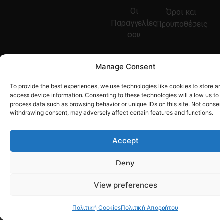
Οι
Όροι και
Παραγγελίες
Προϋποθέσεις
σου
Copyright © 2021
Manage Consent
Woodicrafts |
Developed by
-
To provide the best experiences, we use technologies like cookies to store a
Tetteris Michalis
access device information. Consenting to these technologies will allow us to
process data such as browsing behavior or unique IDs on this site. Not conse
withdrawing consent, may adversely affect certain features and functions.
Accept
Deny
View preferences
Πολιτική Cookies
Πολιτική Απορρήτου