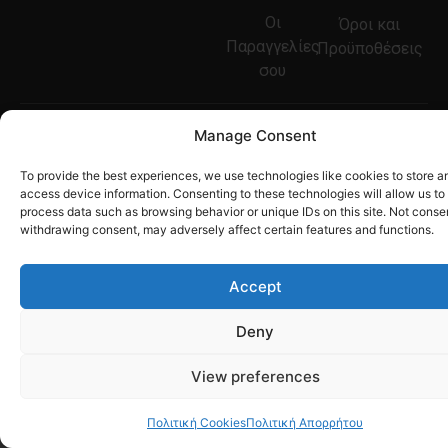
Οι
Όροι και
Παραγγελίες
Προϋποθέσεις
σου
Copyright © 2021
Manage Consent
Woodicrafts |
Developed by
-
To provide the best experiences, we use technologies like cookies to store a
Tetteris Michalis
access device information. Consenting to these technologies will allow us to
process data such as browsing behavior or unique IDs on this site. Not conse
withdrawing consent, may adversely affect certain features and functions.
Accept
Deny
View preferences
Πολιτική Cookies
Πολιτική Απορρήτου