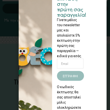
στην
πρώτη σας
ΕΓΓΡΑΦΗ
παραγγελία!
Γίνετε μέλος
Με την εγγραφή σας, αποδέχεστε τους Όρους Χρήσης και
του newsletter
την Πολιτική Απορρήτου
μας και
απολαύστε 5%
έκπτωση στην
πρώτη σας
παραγγελία —
SOCIAL MEDIA
ειδικά για εσάς.
ΕΓΓΡΑΦΗ
ΤΗΛΕΦΩΝΙΚΕΣ ΠΑΡΑΓΓΕΛΙΕΣ
Ο κωδικός
Καλέστε μας στο τηλέφωνο
έκπτωσης θα
22714 00016
σας αποσταλεί
μόλις
ΩΡΕΣ ΛΕΙΤΟΥΡΓΙΑΣ
ολοκληρώσετε