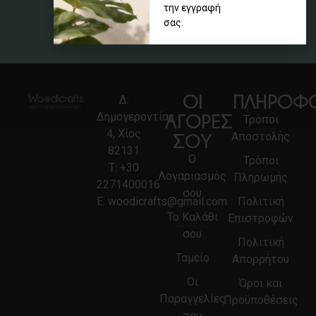
την εγγραφή
Δευτέρα έως Σάββατο: 9.00 – 14.00
σας.
Τρίτη και Παρασκευή: 18.00 – 21.00
ΟΙ
ΠΛΗΡΟΦΟ
Δ:
Δημογεροντίας
ΑΓΟΡΕΣ
Τρόποι
4, Χίος
Αποστολής
ΣΟΥ
82131
Ο
Τρόποι
Τ:
+30
Λογαριασμός
Πληρωμής
2271400016
σου
E:
woodicrafts@gmail.com
Πολιτική
Το Καλάθι
Επιστροφών
σου
Πολιτική
Ταμείο
Απορρήτου
Οι
Όροι και
Παραγγελίες
Προϋποθέσεις
σου