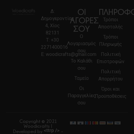
ΟΙ
ΠΛΗΡΟΦΟ
Δ:
Δημογεροντίας
ΑΓΟΡΕΣ
Τρόποι
4, Χίος
Αποστολής
ΣΟΥ
82131
Ο
Τρόποι
Τ:
+30
Λογαριασμός
Πληρωμής
2271400016
σου
E:
woodicrafts@gmail.com
Πολιτική
Το Καλάθι
Επιστροφών
σου
Πολιτική
Ταμείο
Απορρήτου
Οι
Όροι και
Παραγγελίες
Προϋποθέσεις
σου
Copyright © 2021
Woodicrafts |
Developed by
-