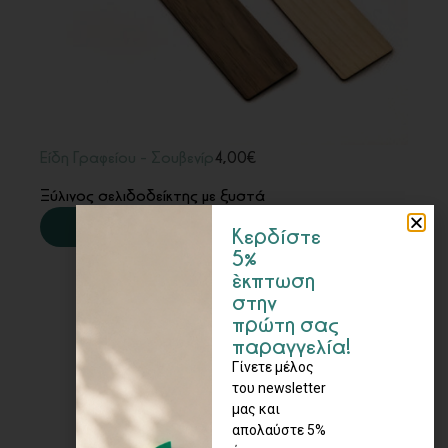
Είδη Γραφείου
-
Σουβενίρ
4,00
€
Ξύλινος σελιδοδείκτης με ξυστά
ΠΕΡΙΣΣΟΤΕΡΑ
Κερδίστε
5%
έκπτωση
στην
πρώτη σας
παραγγελία!
Γίνετε μέλος
του newsletter
μας και
απολαύστε 5%