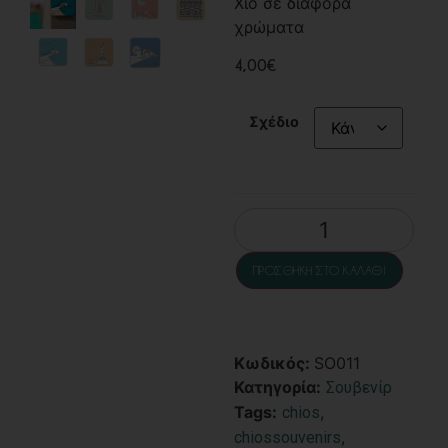
Χίο σε διάφορα
χρώματα
4,00
€
Σχέδιο
ΠΡΟΣΘΉΚΗ ΣΤΟ ΚΑΛΆΘΙ
Κωδικός:
SO011
Κατηγορία:
Σουβενίρ
Tags:
,
chios
,
chiossouvenirs