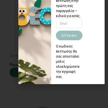
έκπτωση στην
πρώτη σας
παραγγελία —
ειδικά για εσάς.
ΕΓΓΡΑΦΗ
Ο κωδικός
έκπτωσης θα
Σουβενίρ
4,00
€
σας αποσταλεί
μόλις
Μαγνητάκι από τη Χίο
ολοκληρώσετε
ΠΕΡΙΣΣΟΤΕΡΑ
την εγγραφή
σας.