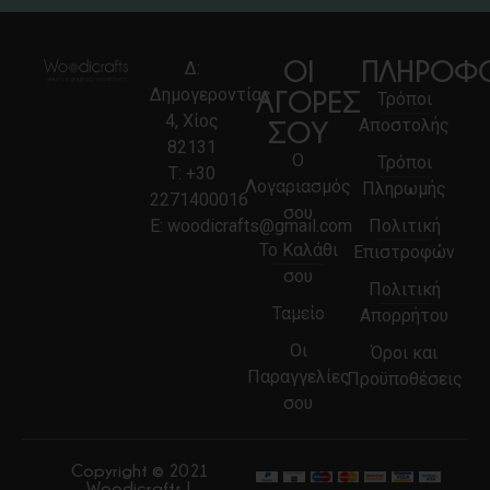
ΟΙ
ΠΛΗΡΟΦΟ
Δ:
Δημογεροντίας
ΑΓΟΡΕΣ
Τρόποι
4, Χίος
Αποστολής
ΣΟΥ
82131
Ο
Τρόποι
Τ:
+30
Λογαριασμός
Πληρωμής
2271400016
σου
E:
woodicrafts@gmail.com
Πολιτική
Το Καλάθι
Επιστροφών
σου
Πολιτική
Ταμείο
Απορρήτου
Οι
Όροι και
Παραγγελίες
Προϋποθέσεις
σου
Copyright © 2021
Woodicrafts |