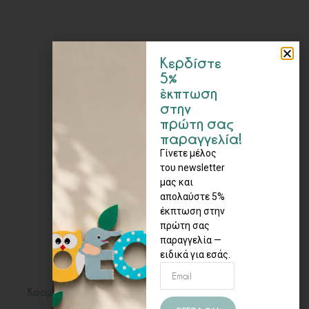
Κερδίστε
5%
έκπτωση
στην
πρώτη σας
παραγγελία!
Γίνετε μέλος
του newsletter
μας και
απολαύστε 5%
έκπτωση στην
πρώτη σας
παραγγελία —
ειδικά για εσάς.
Κοσμήματα
12,00
€