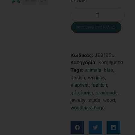
12,00
€
ΠΡΟΣΘΉΚΗ ΣΤΟ ΚΑΛΆΘΙ
Κωδικός:
JE018EL
Κατηγορία:
Κοσμήματα
Tags:
,
,
animals
blue
,
,
design
earrings
,
,
elephant
fashion
,
,
giftsforher
handmade
,
,
,
jewelry
studs
wood
woodenearrings